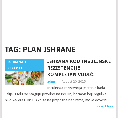
TAG:
PLAN ISHRANE
ISHRANA KOD INSULINSKE
ISHRANA I
REZISTENCIJE –
RECEPTI
KOMPLETAN VODIČ
admin
|
August 20, 2025
Insulinska rezistencija je stanje kada
ćelije u telu ne reaguju pravilno na insulin, hormon koji reguliše
nivo šećera u krvi. Ako se ne prepozna na vreme, može dovesti
Read More