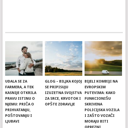
UDALA SE ZA
GLOG – BILJKA KOJOJ
BIJELI KOMBIJI NA
FARMERA, A TEK
SE PRIPISUJU
EVROPSKIM
KASNIJE OTKRILA
IZUZETNA SVOJSTVA
PUTEVIMA: KAKO
PRAVU ISTINU O
ZA SRCE, KRVOTOK I
FUNKCIONIŠU
NJEMU: PRIČA O
OPŠTE ZDRAVLJE
SKRIVENA
PRIHVATANJU,
POLICIJSKA VOZILA
POŠTOVANJU I
I ZAŠTO VOZAČI
LJUBAVI
MORAJU BITI
OPREZNI