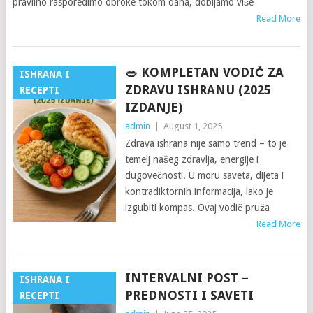
pravilno rasporedimo obroke tokom dana, dobijamo više
Read More
🥗 KOMPLETAN VODIČ ZA
ISHRANA I
ZDRAVU ISHRANU (2025
RECEPTI
IZDANJE)
admin
|
August 1, 2025
Zdrava ishrana nije samo trend – to je
temelj našeg zdravlja, energije i
dugovečnosti. U moru saveta, dijeta i
kontradiktornih informacija, lako je
izgubiti kompas. Ovaj vodič pruža
Read More
INTERVALNI POST –
ISHRANA I
PREDNOSTI I SAVETI
RECEPTI