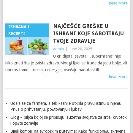
Read More
NAJČEŠĆE GREŠKE U
ISHRANA I
ISHRANI KOJE SABOTIRAJU
RECEPTI
TVOJE ZDRAVLJE
admin
|
June 20, 2025
U eri dijeta, saveta i „superhrane“ nije
lako znati šta je zaista zdravo.Mnogi ljudi se trude da jedu bolje, ali
uprkos tome – nemaju energije, osećaju nadutost ili
Read More
POSTS
Udala se za farmera, a tek kasnije otkrila pravu istinu o njemu:
NAVIGATION
Priča o prihvatanju, poštovanju i ljubavi
Glog – biljka kojoj se pripisuju izuzetna svojstva za srce, krvotok
i opšte zdravlje
Bijeli kombiji na evropskim putevima: Kako funkcionišu skrivena