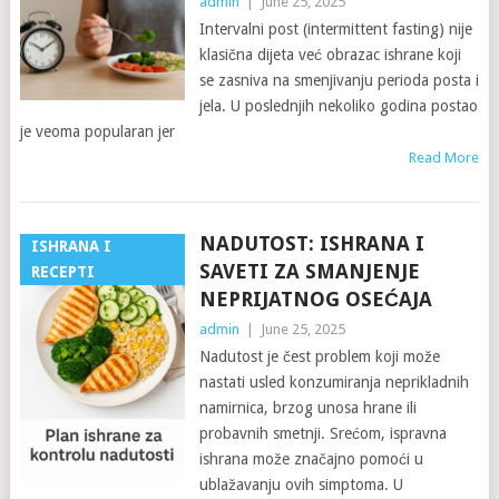
admin
|
June 25, 2025
Intervalni post (intermittent fasting) nije
klasična dijeta već obrazac ishrane koji
se zasniva na smenjivanju perioda posta i
jela. U poslednjih nekoliko godina postao
je veoma popularan jer
Read More
NADUTOST: ISHRANA I
ISHRANA I
SAVETI ZA SMANJENJE
RECEPTI
NEPRIJATNOG OSEĆAJA
admin
|
June 25, 2025
Nadutost je čest problem koji može
nastati usled konzumiranja neprikladnih
namirnica, brzog unosa hrane ili
probavnih smetnji. Srećom, ispravna
ishrana može značajno pomoći u
ublažavanju ovih simptoma. U