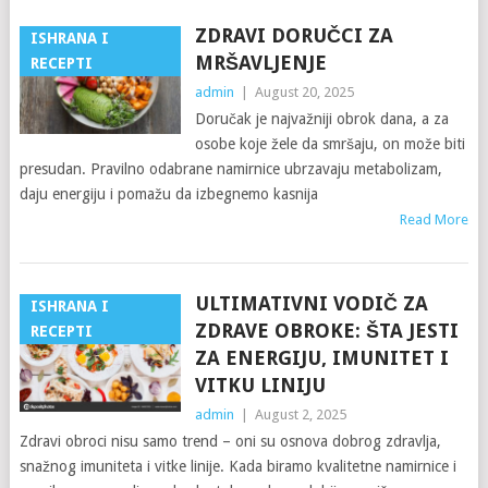
ZDRAVI DORUČCI ZA
ISHRANA I
MRŠAVLJENJE
RECEPTI
admin
|
August 20, 2025
Doručak je najvažniji obrok dana, a za
osobe koje žele da smršaju, on može biti
presudan. Pravilno odabrane namirnice ubrzavaju metabolizam,
daju energiju i pomažu da izbegnemo kasnija
Read More
ULTIMATIVNI VODIČ ZA
ISHRANA I
ZDRAVE OBROKE: ŠTA JESTI
RECEPTI
ZA ENERGIJU, IMUNITET I
VITKU LINIJU
admin
|
August 2, 2025
Zdravi obroci nisu samo trend – oni su osnova dobrog zdravlja,
snažnog imuniteta i vitke linije. Kada biramo kvalitetne namirnice i