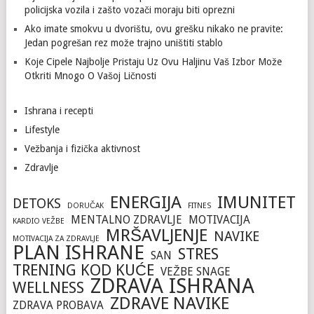
policijska vozila i zašto vozači moraju biti oprezni
Ako imate smokvu u dvorištu, ovu grešku nikako ne pravite:
Jedan pogrešan rez može trajno uništiti stablo
Koje Cipele Najbolje Pristaju Uz Ovu Haljinu Vaš Izbor Može
Otkriti Mnogo O Vašoj Ličnosti
Ishrana i recepti
Lifestyle
Vežbanja i fizička aktivnost
Zdravlje
ENERGIJA
IMUNITET
DETOKS
DORUČAK
FITNES
MENTALNO ZDRAVLJE
MOTIVACIJA
KARDIO VEŽBE
MRŠAVLJENJE
NAVIKE
MOTIVACIJA ZA ZDRAVLJE
PLAN ISHRANE
STRES
SAN
TRENING KOD KUĆE
VEŽBE SNAGE
ZDRAVA ISHRANA
WELLNESS
ZDRAVE NAVIKE
ZDRAVA PROBAVA