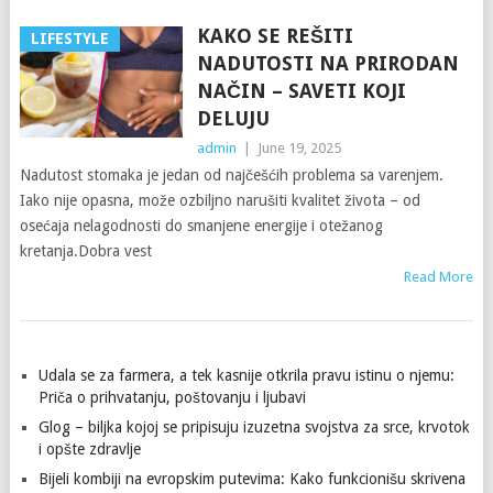
KAKO SE REŠITI
LIFESTYLE
NADUTOSTI NA PRIRODAN
NAČIN – SAVETI KOJI
DELUJU
admin
|
June 19, 2025
Nadutost stomaka je jedan od najčešćih problema sa varenjem.
Iako nije opasna, može ozbiljno narušiti kvalitet života – od
osećaja nelagodnosti do smanjene energije i otežanog
kretanja.Dobra vest
Read More
POSTS
Udala se za farmera, a tek kasnije otkrila pravu istinu o njemu:
NAVIGATION
Priča o prihvatanju, poštovanju i ljubavi
Glog – biljka kojoj se pripisuju izuzetna svojstva za srce, krvotok
i opšte zdravlje
Bijeli kombiji na evropskim putevima: Kako funkcionišu skrivena