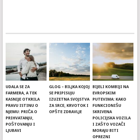
UDALA SE ZA
GLOG – BILJKA KOJOJ
BIJELI KOMBIJI NA
FARMERA, A TEK
SE PRIPISUJU
EVROPSKIM
KASNIJE OTKRILA
IZUZETNA SVOJSTVA
PUTEVIMA: KAKO
PRAVU ISTINU O
ZA SRCE, KRVOTOK I
FUNKCIONIŠU
NJEMU: PRIČA O
OPŠTE ZDRAVLJE
SKRIVENA
PRIHVATANJU,
POLICIJSKA VOZILA
POŠTOVANJU I
I ZAŠTO VOZAČI
LJUBAVI
MORAJU BITI
OPREZNI