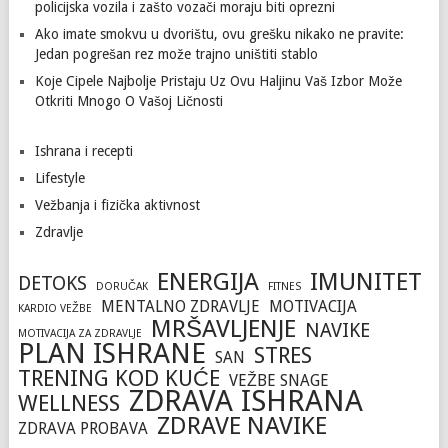
policijska vozila i zašto vozači moraju biti oprezni
Ako imate smokvu u dvorištu, ovu grešku nikako ne pravite:
Jedan pogrešan rez može trajno uništiti stablo
Koje Cipele Najbolje Pristaju Uz Ovu Haljinu Vaš Izbor Može
Otkriti Mnogo O Vašoj Ličnosti
Ishrana i recepti
Lifestyle
Vežbanja i fizička aktivnost
Zdravlje
ENERGIJA
IMUNITET
DETOKS
DORUČAK
FITNES
MENTALNO ZDRAVLJE
MOTIVACIJA
KARDIO VEŽBE
MRŠAVLJENJE
NAVIKE
MOTIVACIJA ZA ZDRAVLJE
PLAN ISHRANE
STRES
SAN
TRENING KOD KUĆE
VEŽBE SNAGE
ZDRAVA ISHRANA
WELLNESS
ZDRAVE NAVIKE
ZDRAVA PROBAVA