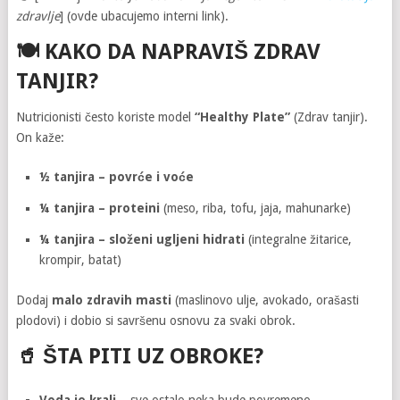
zdravlje
] (ovde ubacujemo interni link).
🍽 KAKO DA NAPRAVIŠ
ZDRAV
TANJIR
?
Nutricionisti često koriste model
“Healthy Plate”
(Zdrav tanjir).
On kaže:
½ tanjira – povrće i voće
¼ tanjira – proteini
(meso, riba, tofu, jaja, mahunarke)
¼ tanjira – složeni ugljeni hidrati
(integralne žitarice,
krompir, batat)
Dodaj
malo zdravih masti
(maslinovo ulje, avokado, orašasti
plodovi) i dobio si savršenu osnovu za svaki obrok.
🥤
ŠTA PITI UZ OBROKE?
Voda je kralj
– sve ostalo neka bude povremeno.