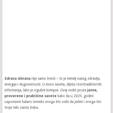
Zdrava ishrana
nije samo trend – to je temelj našeg zdravlja,
energije i dugovečnosti. U moru saveta, dijeta i kontradiktornih
informacija, lako je izgubiti kompas. Ovaj vodič pruža
jasne,
proverene i praktične savete
kako da u 2025. godini
uspostaviš balans između onoga što voliš da jedeš i onoga što
tvoje telo zaista treba.