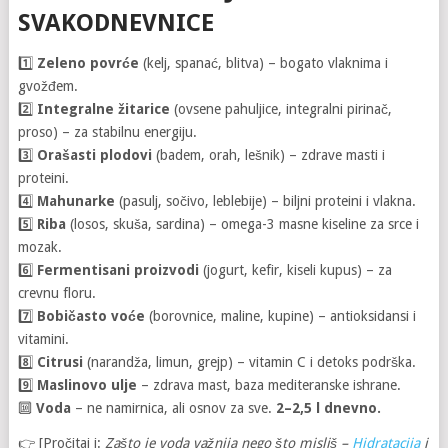
SVAKODNEVNICE
1️⃣
Zeleno povrće
(kelj, spanać, blitva) – bogato vlaknima i
gvožđem.
2️⃣
Integralne žitarice
(ovsene pahuljice, integralni pirinač,
proso) – za stabilnu energiju.
3️⃣
Orašasti plodovi
(badem, orah, lešnik) – zdrave masti i
proteini.
4️⃣
Mahunarke
(pasulj, sočivo, leblebije) – biljni proteini i vlakna.
5️⃣
Riba
(losos, skuša, sardina) – omega-3 masne kiseline za srce i
mozak.
6️⃣
Fermentisani proizvodi
(jogurt, kefir, kiseli kupus) – za
crevnu floru.
7️⃣
Bobičasto voće
(borovnice, maline, kupine) – antioksidansi i
vitamini.
8️⃣
Citrusi
(narandža, limun, grejp) – vitamin C i detoks podrška.
9️⃣
Maslinovo ulje
– zdrava mast, baza mediteranske ishrane.
🔟
Voda
– ne namirnica, ali osnov za sve.
2–2,5 l dnevno.
👉 [Pročitaj i:
Zašto je voda važnija nego što misliš –
Hidratacija
i