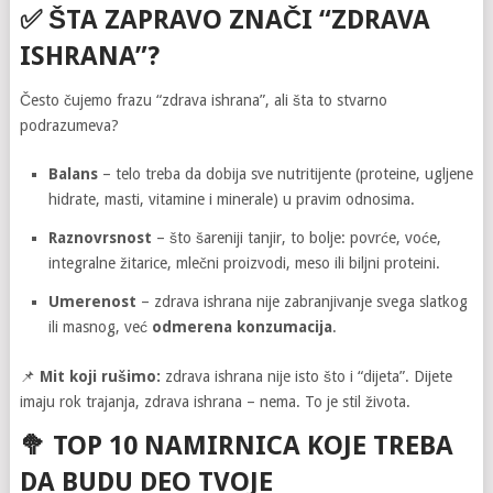
✅ ŠTA ZAPRAVO ZNAČI “ZDRAVA
ISHRANA”?
Često čujemo frazu “zdrava ishrana”, ali šta to stvarno
podrazumeva?
Balans
– telo treba da dobija sve nutritijente (proteine, ugljene
hidrate, masti, vitamine i minerale) u pravim odnosima.
Raznovrsnost
– što šareniji tanjir, to bolje: povrće, voće,
integralne žitarice, mlečni proizvodi, meso ili biljni proteini.
Umerenost
– zdrava ishrana nije zabranjivanje svega slatkog
ili masnog, već
odmerena konzumacija
.
📌
Mit koji rušimo:
zdrava ishrana nije isto što i “dijeta”. Dijete
imaju rok trajanja, zdrava ishrana – nema. To je stil života.
🥦
TOP 10 NAMIRNICA KOJE TREBA
DA BUDU DEO TVOJE