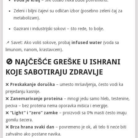
Zeleni i biljni čajevi su odličan izbor (posebno zeleni čaj za
metabolizam).
Gazirani i industrijski sokovi – što ređe, to bolje.
📌 Savet: Ako voliš sokove, probaj
infused water
(voda sa
limunom, nanom, krastavcem).
🚫
NAJČEŠĆE GREŠKE U ISHRANI
KOJE SABOTIRAJU ZDRAVLJE
❌
Preskakanje doručka
– umesto mršavljenja, često vodi ka
prejedanju kasnije.
❌
Zanemarivanje proteina
– mnogi jedu samo hleb, testenine,
peciva – bez proteina nema oporavka mišića i energije.
❌
“Light” i “zero” zamke
– proizvodi sa 0% masti često imaju
gomilu šećera.
❌
Brza hrana svaki dan
– povremeno je ok, ali telo ti neće biti
zahvalno ako postane navika.