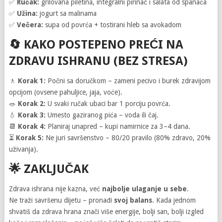
✅
Ručak:
grilovana piletina, integralni pirinač i salata od spanaća
✅
Užina:
jogurt sa malinama
✅
Večera:
supa od povrća + tostirani hleb sa avokadom
🔄
KAKO POSTEPENO PREĆI NA
ZDRAVU ISHRANU (BEZ STRESA)
🚶
Korak 1:
Počni sa doručkom – zameni pecivo i burek zdravijom
opcijom (ovsene pahuljice, jaja, voće).
🥗
Korak 2:
U svaki ručak ubaci bar 1 porciju povrća.
💧
Korak 3:
Umesto gaziranog pića – voda ili čaj.
📆
Korak 4:
Planiraj unapred – kupi namirnice za 3–4 dana.
⏳
Korak 5:
Ne juri savršenstvo – 80/20 pravilo (80% zdravo, 20%
uživanja).
🌟
ZAKLJUČAK
Zdrava ishrana nije kazna, već
najbolje ulaganje u sebe
.
Ne traži savršenu dijetu – pronađi
svoj balans
. Kada jednom
shvatiš da zdrava hrana znači više energije, bolji san, bolji izgled