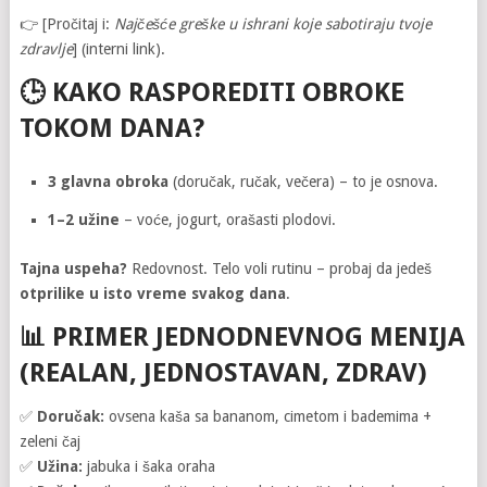
👉 [Pročitaj i:
Najčešće greške u ishrani koje sabotiraju tvoje
zdravlje
] (interni link).
🕒
KAKO RASPOREDITI OBROKE
TOKOM DANA?
3 glavna obroka
(doručak, ručak, večera) – to je osnova.
1–2 užine
– voće, jogurt, orašasti plodovi.
Tajna uspeha?
Redovnost. Telo voli rutinu – probaj da jedeš
otprilike u isto vreme svakog dana
.
📊
PRIMER JEDNODNEVNOG MENIJA
(REALAN, JEDNOSTAVAN, ZDRAV)
✅
Doručak:
ovsena kaša sa bananom, cimetom i bademima +
zeleni čaj
✅
Užina:
jabuka i šaka oraha