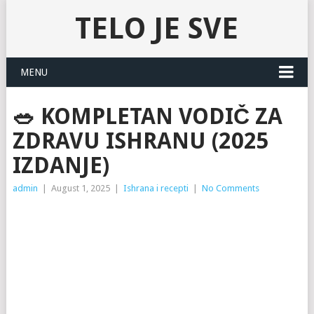
TELO JE SVE
MENU
🥗 KOMPLETAN VODIČ ZA
ZDRAVU ISHRANU (2025
IZDANJE)
admin
|
August 1, 2025
|
Ishrana i recepti
|
No Comments