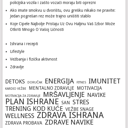
policijska vozila i zašto vozači moraju biti oprezni
Ako imate smokvu u dvorištu, ovu grešku nikako ne pravite:
Jedan pogrešan rez može trajno uništiti stablo
Koje Cipele Najbolje Pristaju Uz Ovu Haljinu Vaš Izbor Može
Otkriti Mnogo O Vašoj Ličnosti
Ishrana i recepti
Lifestyle
Vežbanja i fizička aktivnost
Zdravlje
ENERGIJA
IMUNITET
DETOKS
DORUČAK
FITNES
MENTALNO ZDRAVLJE
MOTIVACIJA
KARDIO VEŽBE
MRŠAVLJENJE
NAVIKE
MOTIVACIJA ZA ZDRAVLJE
PLAN ISHRANE
STRES
SAN
TRENING KOD KUĆE
VEŽBE SNAGE
ZDRAVA ISHRANA
WELLNESS
ZDRAVE NAVIKE
ZDRAVA PROBAVA