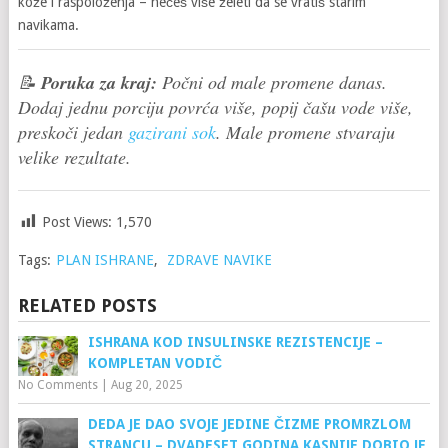
kože i raspoloženja – nećeš više želeti da se vratiš starim
navikama.
📝
Poruka za kraj:
Počni od male promene danas.
Dodaj jednu porciju povrća više, popij čašu vode više,
preskoči jedan
gazirani sok
. Male promene stvaraju
velike rezultate.
Post Views:
1,570
Tags:
PLAN ISHRANE
,
ZDRAVE NAVIKE
RELATED POSTS
ISHRANA KOD INSULINSKE REZISTENCIJE –
KOMPLETAN VODIČ
No Comments
|
Aug 20, 2025
DEDA JE DAO SVOJE JEDINE ČIZME PROMRZLOM
STRANCU – DVADESET GODINA KASNIJE DOBIO JE