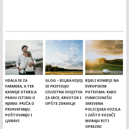
UDALA SE ZA
GLOG – BILJKA KOJOJ
BIJELI KOMBIJI NA
FARMERA, A TEK
SE PRIPISUJU
EVROPSKIM
KASNIJE OTKRILA
IZUZETNA SVOJSTVA
PUTEVIMA: KAKO
PRAVU ISTINU O
ZA SRCE, KRVOTOK I
FUNKCIONIŠU
NJEMU: PRIČA O
OPŠTE ZDRAVLJE
SKRIVENA
PRIHVATANJU,
POLICIJSKA VOZILA
POŠTOVANJU I
I ZAŠTO VOZAČI
LJUBAVI
MORAJU BITI
OPREZNI