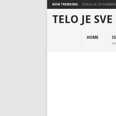
NOW TRENDING:
UDALA SE ZA FARMERA,
TELO JE SVE
HOME
I
Ish