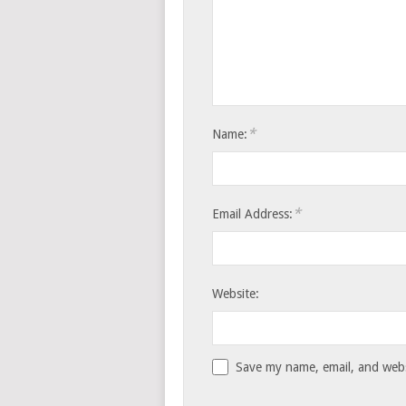
*
Name:
*
Email Address:
Website:
Save my name, email, and websi