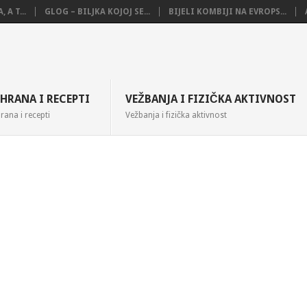
 A T...
GLOG – BILJKA KOJOJ SE...
BIJELI KOMBIJI NA EVROPS...
SHRANA I RECEPTI
VEŽBANJA I FIZIČKA AKTIVNOST
rana i recepti
Vežbanja i fizička aktivnost