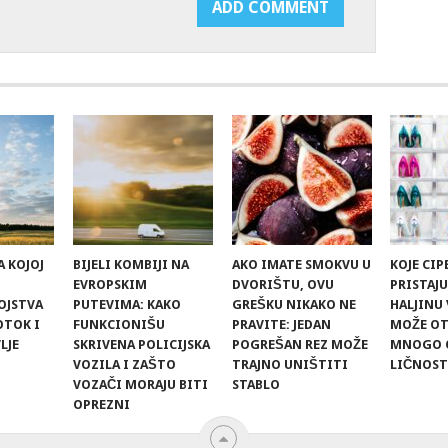
A KOJOJ
BIJELI KOMBIJI NA
AKO IMATE SMOKVU U
KOJE CIP
EVROPSKIM
DVORIŠTU, OVU
PRISTAJ
OJSTVA
PUTEVIMA: KAKO
GREŠKU NIKAKO NE
HALJINU
OTOK I
FUNKCIONIŠU
PRAVITE: JEDAN
MOŽE OT
LJE
SKRIVENA POLICIJSKA
POGREŠAN REZ MOŽE
MNOGO 
VOZILA I ZAŠTO
TRAJNO UNIŠTITI
LIČNOST
VOZAČI MORAJU BITI
STABLO
OPREZNI