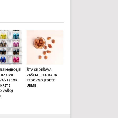
ELE NAJBOLJE
ŠTA SE DEŠAVA
U UZ OVU
VAŠEM TELU KADA
 VAŠ IZBOR
REDOVNO JEDETE
KRITI
URME
O VAŠOJ
I