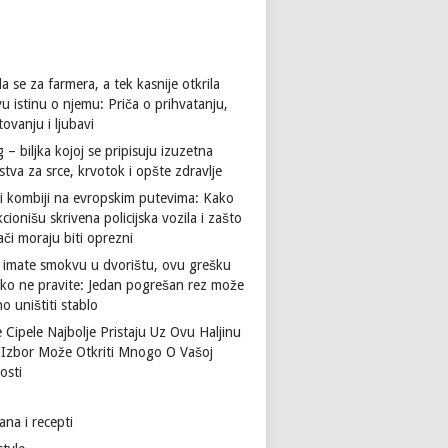
a se za farmera, a tek kasnije otkrila
u istinu o njemu: Priča o prihvatanju,
ovanju i ljubavi
 – biljka kojoj se pripisuju izuzetna
stva za srce, krvotok i opšte zdravlje
li kombiji na evropskim putevima: Kako
cionišu skrivena policijska vozila i zašto
či moraju biti oprezni
 imate smokvu u dvorištu, ovu grešku
ako ne pravite: Jedan pogrešan rez može
no uništiti stablo
 Cipele Najbolje Pristaju Uz Ovu Haljinu
 Izbor Može Otkriti Mnogo O Vašoj
osti
ana i recepti