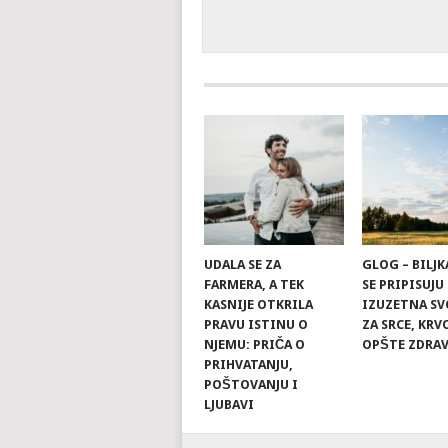
UDALA SE ZA
GLOG – BILJK
FARMERA, A TEK
SE PRIPISUJU
KASNIJE OTKRILA
IZUZETNA SV
PRAVU ISTINU O
ZA SRCE, KRV
NJEMU: PRIČA O
OPŠTE ZDRAV
PRIHVATANJU,
POŠTOVANJU I
LJUBAVI