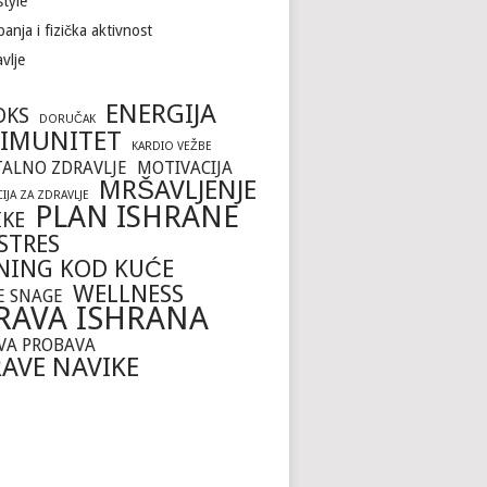
style
anja i fizička aktivnost
vlje
ENERGIJA
OKS
DORUČAK
IMUNITET
KARDIO VEŽBE
ALNO ZDRAVLJE
MOTIVACIJA
MRŠAVLJENJE
IJA ZA ZDRAVLJE
PLAN ISHRANE
IKE
STRES
NING KOD KUĆE
WELLNESS
E SNAGE
RAVA ISHRANA
VA PROBAVA
AVE NAVIKE