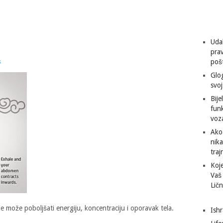
Udal
prav
s
pošt
Glog
svoj
Bije
funk
voza
Ako
nik
traj
Koje
Vaš
Ličn
je može poboljšati energiju, koncentraciju i oporavak tela.
Ishr