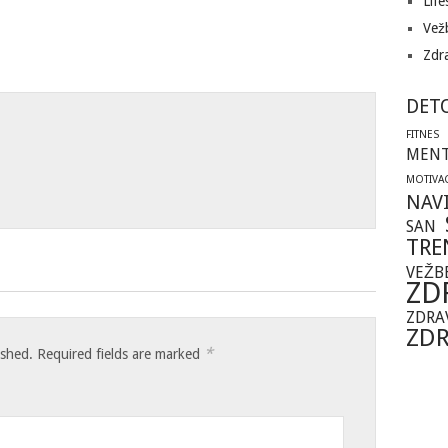
Life
Vežb
Zdra
DET
FITNES
MENT
MOTIVAC
NAV
SAN
TRE
VEŽB
ZD
ZDRA
ZDR
*
ished.
Required fields are marked