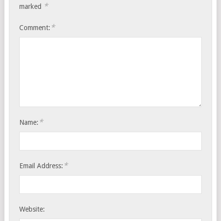
*
marked
*
Comment:
*
Name:
*
Email Address:
Website: