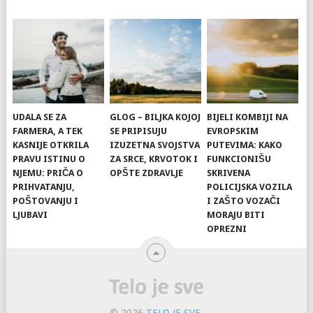
UDALA SE ZA
GLOG – BILJKA KOJOJ
BIJELI KOMBIJI NA
FARMERA, A TEK
SE PRIPISUJU
EVROPSKIM
KASNIJE OTKRILA
IZUZETNA SVOJSTVA
PUTEVIMA: KAKO
PRAVU ISTINU O
ZA SRCE, KRVOTOK I
FUNKCIONIŠU
NJEMU: PRIČA O
OPŠTE ZDRAVLJE
SKRIVENA
PRIHVATANJU,
POLICIJSKA VOZILA
POŠTOVANJU I
I ZAŠTO VOZAČI
LJUBAVI
MORAJU BITI
OPREZNI