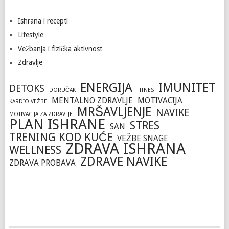
Ishrana i recepti
Lifestyle
Vežbanja i fizička aktivnost
Zdravlje
ENERGIJA
IMUNITET
DETOKS
DORUČAK
FITNES
MENTALNO ZDRAVLJE
MOTIVACIJA
KARDIO VEŽBE
MRŠAVLJENJE
NAVIKE
MOTIVACIJA ZA ZDRAVLJE
PLAN ISHRANE
STRES
SAN
TRENING KOD KUĆE
VEŽBE SNAGE
ZDRAVA ISHRANA
WELLNESS
ZDRAVE NAVIKE
ZDRAVA PROBAVA