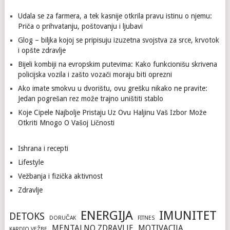
Udala se za farmera, a tek kasnije otkrila pravu istinu o njemu:
Priča o prihvatanju, poštovanju i ljubavi
Glog – biljka kojoj se pripisuju izuzetna svojstva za srce, krvotok
i opšte zdravlje
Bijeli kombiji na evropskim putevima: Kako funkcionišu skrivena
policijska vozila i zašto vozači moraju biti oprezni
Ako imate smokvu u dvorištu, ovu grešku nikako ne pravite:
Jedan pogrešan rez može trajno uništiti stablo
Koje Cipele Najbolje Pristaju Uz Ovu Haljinu Vaš Izbor Može
Otkriti Mnogo O Vašoj Ličnosti
Ishrana i recepti
Lifestyle
Vežbanja i fizička aktivnost
Zdravlje
ENERGIJA
IMUNITET
DETOKS
DORUČAK
FITNES
MENTALNO ZDRAVLJE
MOTIVACIJA
KARDIO VEŽBE