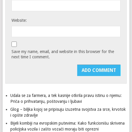
Website:
Save my name, email, and website in this browser for the
next time I comment.
Udala se za farmera, a tek kasnije otkrila pravu istinu o njemu:
Priča o prihvatanju, poštovanju i ljubavi
Glog – biljka kojoj se pripisuju izuzetna svojstva za srce, krvotok
i opšte zdravlje
Bijeli kombiji na evropskim putevima: Kako funkcionišu skrivena
policijska vozila i zašto vozači moraju biti oprezni