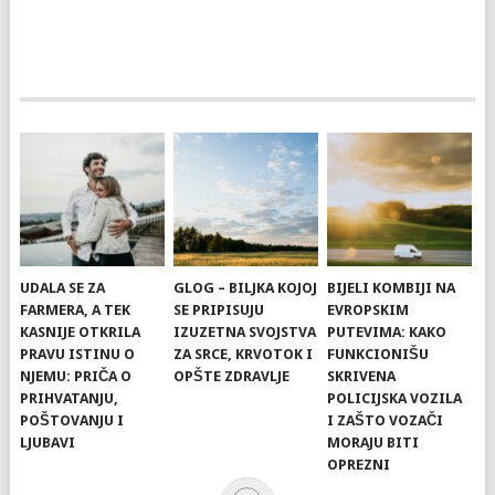
UDALA SE ZA
GLOG – BILJKA KOJOJ
BIJELI KOMBIJI NA
FARMERA, A TEK
SE PRIPISUJU
EVROPSKIM
KASNIJE OTKRILA
IZUZETNA SVOJSTVA
PUTEVIMA: KAKO
PRAVU ISTINU O
ZA SRCE, KRVOTOK I
FUNKCIONIŠU
NJEMU: PRIČA O
OPŠTE ZDRAVLJE
SKRIVENA
PRIHVATANJU,
POLICIJSKA VOZILA
POŠTOVANJU I
I ZAŠTO VOZAČI
LJUBAVI
MORAJU BITI
OPREZNI