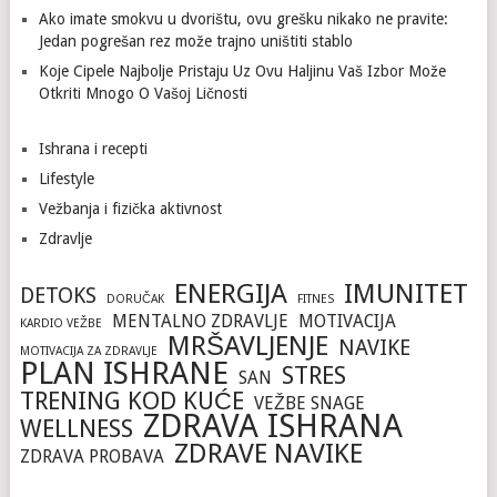
Ako imate smokvu u dvorištu, ovu grešku nikako ne pravite:
Jedan pogrešan rez može trajno uništiti stablo
Koje Cipele Najbolje Pristaju Uz Ovu Haljinu Vaš Izbor Može
Otkriti Mnogo O Vašoj Ličnosti
Ishrana i recepti
Lifestyle
Vežbanja i fizička aktivnost
Zdravlje
ENERGIJA
IMUNITET
DETOKS
DORUČAK
FITNES
MENTALNO ZDRAVLJE
MOTIVACIJA
KARDIO VEŽBE
MRŠAVLJENJE
NAVIKE
MOTIVACIJA ZA ZDRAVLJE
PLAN ISHRANE
STRES
SAN
TRENING KOD KUĆE
VEŽBE SNAGE
ZDRAVA ISHRANA
WELLNESS
ZDRAVE NAVIKE
ZDRAVA PROBAVA